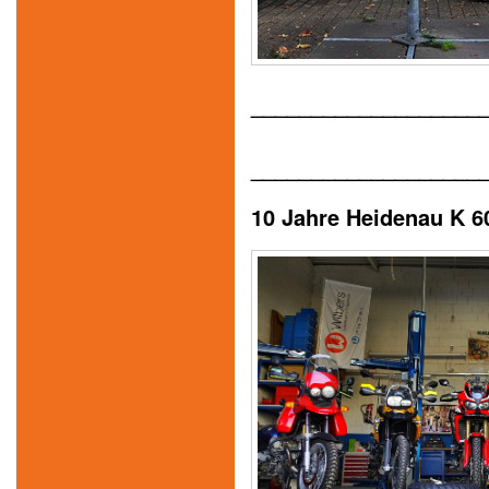
___________________
___________________
10 Jahre Heidenau K 6