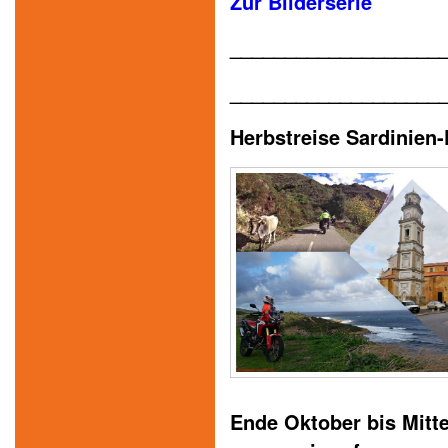
Zur Bilderserie
___________________
___________________
Herbstreise Sardinien-
Ende Oktober bis Mitt