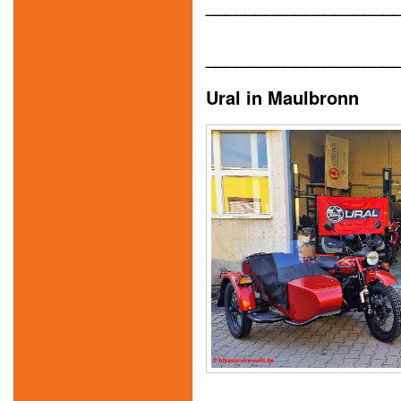
___________________
___________________
Ural in Maulbronn